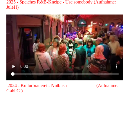
2025 - Speiches R&B-Kneipe - Use somebody (Aufnahme:
JuleH)
2024 - Kulturbrauerei - Nutbush
(Aufnahme:
Gabi G.)